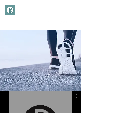
(+39)
366 3277113