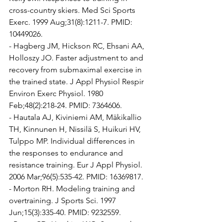
cross-country skiers. Med Sci Sports 
Exerc. 1999 Aug;31(8):1211-7. PMID: 
10449026.
- 
Hagberg JM, Hickson RC, Ehsani AA, 
Holloszy JO. Faster adjustment to and 
recovery from submaximal exercise in 
the trained state. J Appl Physiol Respir 
Environ Exerc Physiol. 1980 
Feb;48(2):218-24. PMID: 7364606.
- 
Hautala AJ, Kiviniemi AM, Mäkikallio 
TH, Kinnunen H, Nissilä S, Huikuri HV, 
Tulppo MP. Individual differences in 
the responses to endurance and 
resistance training. Eur J Appl Physiol. 
2006 Mar;96(5):535-42. PMID: 16369817.
- 
Morton RH. Modeling training and 
overtraining. J Sports Sci. 1997 
Jun;15(3):335-40. PMID: 9232559.