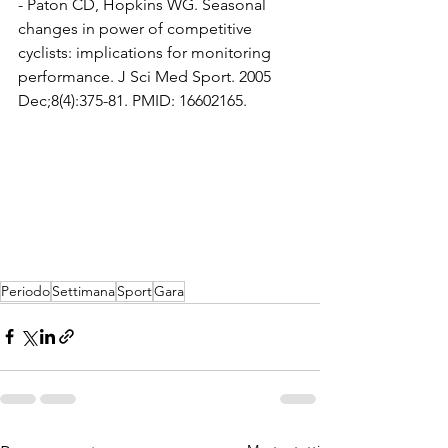
- 
Paton CD, Hopkins WG. Seasonal 
changes in power of competitive 
cyclists: implications for monitoring 
performance. J Sci Med Sport. 2005 
Dec;8(4):375-81. PMID: 16602165.
Periodo
Settimana
Sport
Gara