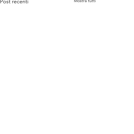
Mostra tutti
Post recenti
17 commenti