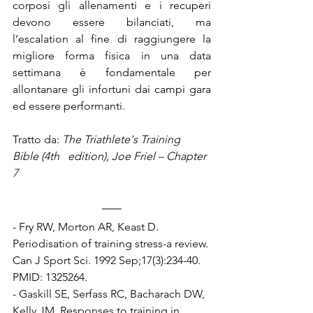
corposi gli allenamenti e i recuperi 
devono essere bilanciati, ma 
l’escalation al fine di raggiungere la 
migliore forma fisica in una data 
settimana è fondamentale per 
allontanare gli infortuni dai campi gara 
ed essere performanti.
Tratto da: 
The Triathlete's Training 
Bible (4th   edition), Joe Friel – Chapter 
7
- Fry RW, Morton AR, Keast D. 
Periodisation of training stress-a review. 
Can J Sport Sci. 1992 Sep;17(3):234-40. 
PMID: 1325264.
- 
Gaskill SE, Serfass RC, Bacharach DW, 
Kelly JM. Responses to training in 